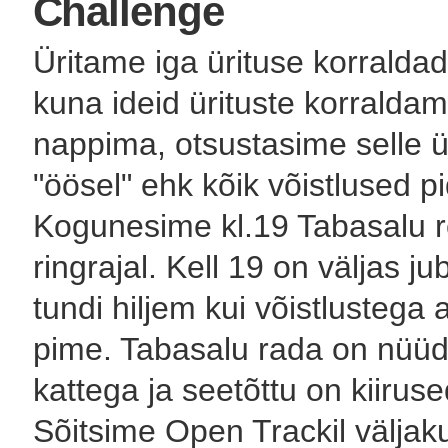
Challenge
Üritame iga ürituse korralda
kuna ideid ürituste korralda
nappima, otsustasime selle ü
"öösel" ehk kõik võistlused 
Kogunesime kl.19 Tabasalu r
ringrajal. Kell 19 on väljas j
tundi hiljem kui võistlustega 
pime. Tabasalu rada on nüüd
kattega ja seetõttu on kiir
Sõitsime Open Trackil väljak