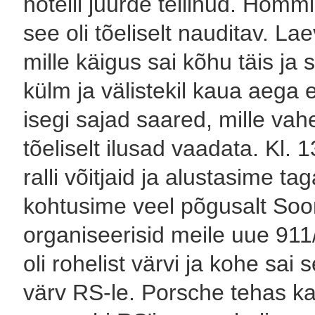
hotelli juurde tellinud. Homm
see oli tõeliselt nauditav. Lae
mille käigus sai kõhu täis ja s
külm ja välistekil kaua aega 
isegi sajad saared, mille vahe
tõeliselt ilusad vaadata. Kl.
ralli võitjaid ja alustasime ta
kohtusime veel põgusalt Soo
organiseerisid meile uue 91
oli rohelist värvi ja kohe sa
värv RS-le. Porsche tehas ka