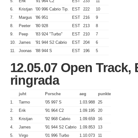
5.
Erik
'91 964 C2
EST
233
11
6.
Kristjan
'00 996 Cabrio Tip.
EST
222
10
7.
Margus
'86 951
EST
216
9
8.
Peeter
'80 928
EST
213
8
9.
Peep
'83 924 "Turbo"
EST
210
7
10.
James
'91 944 S2 Cabrio
EST
204
6
11.
Joonas
'88 944 S
EST
196
5
12.05.07 Open Track,
ringrada
juht
Porsche
aeg
punkte
1.
Tarmo
'05 997 S
1.03.988
25
2.
Erik
'91 964 C2
1.09.195
20
3.
Kristjan
'92 968 Cabrio
1.09.659
16
4.
James
'91 944 S2 Cabrio
1.09.853
13
5.
Virgo
'01 996 Turbo
1.10.073
11