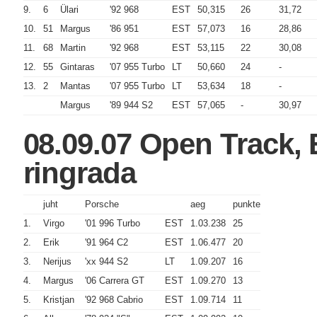
9.
6
Ülari
'92 968
EST
50,315
26
31,72
10.
51
Margus
'86 951
EST
57,073
16
28,86
11.
68
Martin
'92 968
EST
53,115
22
30,08
12.
55
Gintaras
'07 955 Turbo
LT
50,660
24
-
13.
2
Mantas
'07 955 Turbo
LT
53,634
18
-
Margus
'89 944 S2
EST
57,065
-
30,97
08.09.07 Open Track,
ringrada
juht
Porsche
aeg
punkte
1.
Virgo
'01 996 Turbo
EST
1.03.238
25
2.
Erik
'91 964 C2
EST
1.06.477
20
3.
Nerijus
'xx 944 S2
LT
1.09.207
16
4.
Margus
'06 Carrera GT
EST
1.09.270
13
5.
Kristjan
'92 968 Cabrio
EST
1.09.714
11