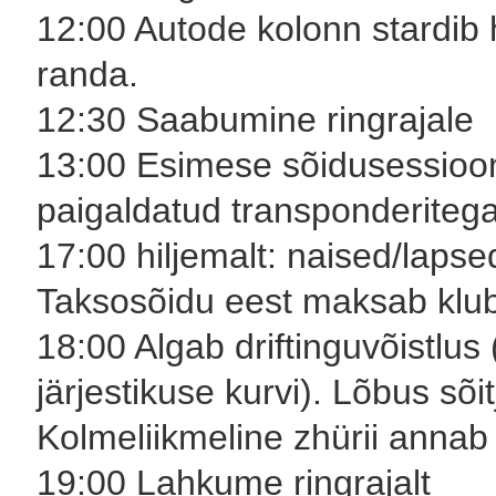
12:00 Autode kolonn stardib h
randa.
12:30 Saabumine ringrajale
13:00 Esimese sõidusessioon
paigaldatud transponderitega
17:00 hiljemalt: naised/lapse
Taksosõidu eest maksab klub
18:00 Algab driftinguvõistlus
järjestikuse kurvi). Lõbus sõit
Kolmeliikmeline zhürii annab s
19:00 Lahkume ringrajalt