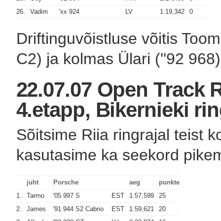
26.
Vadim
'xx 924
LV
1:19,342
0
Driftinguvõistluse võitis Tooma
C2) ja kolmas Ülari (''92 968)
22.07.07 Open Track 
4.etapp, Bikernieki ri
Sõitsime Riia ringrajal teist 
kasutasime ka seekord pikem
juht
Porsche
aeg
punkte
1.
Tarmo
'05 997 S
EST
1:57,599
25
2.
James
'91 944 S2 Cabrio
EST
1:59,621
20