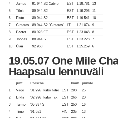
4.
James
'91 944 S2 Cabrio
EST
1.18.781
13
5.
Tõnis
'89 944 S2
EST
1.19.296
11
6.
Risto
'89 944 S2
EST
1.19.541
10
7.
Gintaras
'89 944 S2 "Gintaras"
LT
1.21.074
9
8.
Peeter
'80 928 CT
EST
1.23.048
8
9.
Joonas
'88 944 S
EST
1.23.228
7
10.
Ülari
'92 968
EST
1.25.259
6
19.05.07 One Mile Ch
Haapsalu lennuväli
juht
Porsche
km/h
punkte
1.
Virgo
'01 996 Turbo Nitro
EST
298
25
2.
Erkki
'02 996 Turbo Tip.
EST
266
20
3.
Tarmo
'05 997 S
EST
250
16
4.
Timo
'91 951
FIN
235
13