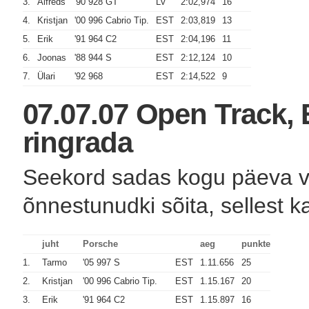
3.
Alfreds
'90 928 GT
LV
2:02,974
16
4.
Kristjan
'00 996 Cabrio Tip.
EST
2:03,819
13
5.
Erik
'91 964 C2
EST
2:04,196
11
6.
Joonas
'88 944 S
EST
2:12,124
10
7.
Ülari
'92 968
EST
2:14,522
9
07.07.07 Open Track,
ringrada
Seekord sadas kogu päeva vält
õnnestunudki sõita, sellest k
juht
Porsche
aeg
punkte
1.
Tarmo
'05 997 S
EST
1.11.656
25
2.
Kristjan
'00 996 Cabrio Tip.
EST
1.15.167
20
3.
Erik
'91 964 C2
EST
1.15.897
16