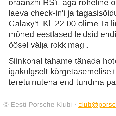
oraanzhi RS'i, aga roheline o
laeva check-in'i ja tagasisõi
Galaxy't. Kl. 22.00 olime Tal
mõned eestlased leidsid endis
öösel välja rokkimagi.
Siinkohal tahame tänada hotel
igakülgselt kõrgetasemelisel
teretulnutena end tundma pani
© Eesti Porsche Klubi ·
club@porsc