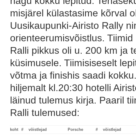
nagu kokku lepitud. Tehasekül
misjärel külastasime kõrval 
Uusikaupunki-Airisto Rally ni
orienteerumisvõistlus. Tiimid 
Ralli pikkus oli u. 200 km ja t
küsimusele. Tiimisiseselt lep
võtma ja finishis saadi kokk
hiljemalt kl.20:30 hotelli Airi
läinud tulemus kirja. Paaril ti
Ralli tulemused:
koht
#
võistlejad
Porsche
#
võistlejad