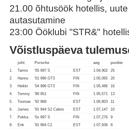
21.00 õhtusöök hotellis, uute 
autasutamine
23:00 Ööklubi "STR&" hotelli
Võistluspäeva tulemus
juht
Porsche
aeg
punkte
1.
Tarmo
'05 997 S
EST
1:04,902
25
2.
Hannu
'01 996 GT3
FIN
1:05,065
20
3.
Heikki
'04 996 GT3
FIN
1:05,486
16
4.
Tommy
'90 951
FIN
1:05,571
13
5.
Toomas
'92 968
EST
1:06,803
11
6.
James
'91 944 S2 Cabrio
EST
1:07,147
10
7.
Pekka
'0x 997 S
FIN
1:07,276
9
8.
Erik
'91 964 C2
EST
1:07,936
8