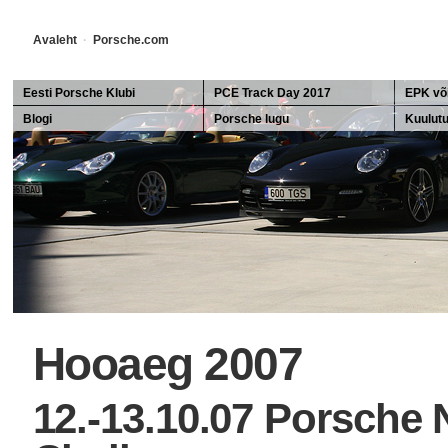
Avaleht
·
Porsche.com
Eesti Porsche Klubi
PCE Track Day 2017
EPK või
Blogi
Porsche lugu
EPK mei
Kuulut
Porsche ajalugu
Porsch
911 ajalugu
Ferdinandid
Hooaeg 2007
12.-13.10.07 Porsche 