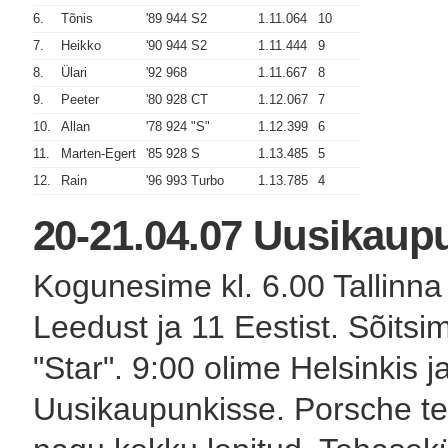
6.
Tõnis
'89 944 S2
1.11.064
10
7.
Heikko
'90 944 S2
1.11.444
9
8.
Ülari
'92 968
1.11.667
8
9.
Peeter
'80 928 CT
1.12.067
7
10.
Allan
'78 924 "S"
1.12.399
6
11.
Marten-Egert
'85 928 S
1.13.485
5
12.
Rain
'96 993 Turbo
1.13.785
4
20-21.04.07 Uusikaup
Kogunesime kl. 6.00 Tallinna
Leedust ja 11 Eestist. Sõitsi
"Star". 9:00 olime Helsinkis j
Uusikaupunkisse. Porsche te