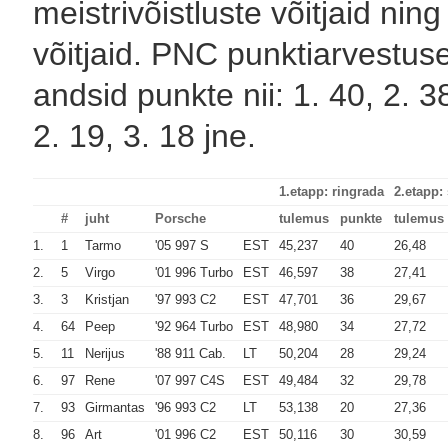
meistrivõistluste võitjaid ni
võitjaid. PNC punktiarvestusest
andsid punkte nii: 1. 40, 2. 38
2. 19, 3. 18 jne.
1.etapp: ringrada
2.etapp:
#
juht
Porsche
tulemus
punkte
tulemus
1.
1
Tarmo
'05 997 S
EST
45,237
40
26,48
2.
5
Virgo
'01 996 Turbo
EST
46,597
38
27,41
3.
3
Kristjan
'97 993 C2
EST
47,701
36
29,67
4.
64
Peep
'92 964 Turbo
EST
48,980
34
27,72
5.
11
Nerijus
'88 911 Cab.
LT
50,204
28
29,24
6.
97
Rene
'07 997 C4S
EST
49,484
32
29,78
7.
93
Girmantas
'96 993 C2
LT
53,138
20
27,36
8.
96
Art
'01 996 C2
EST
50,116
30
30,59