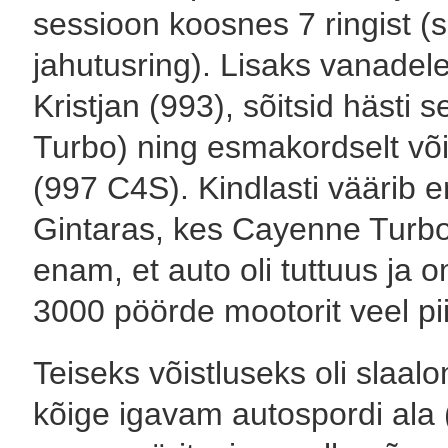
sessioon koosnes 7 ringist (s
jahutusring). Lisaks vanadele
Kristjan (993), sõitsid hästi 
Turbo) ning esmakordselt võ
(997 C4S). Kindlasti väärib 
Gintaras, kes Cayenne Turbo
enam, et auto oli tuttuus ja o
3000 pöörde mootorit veel pi
Teiseks võistluseks oli slaal
kõige igavam autospordi ala 