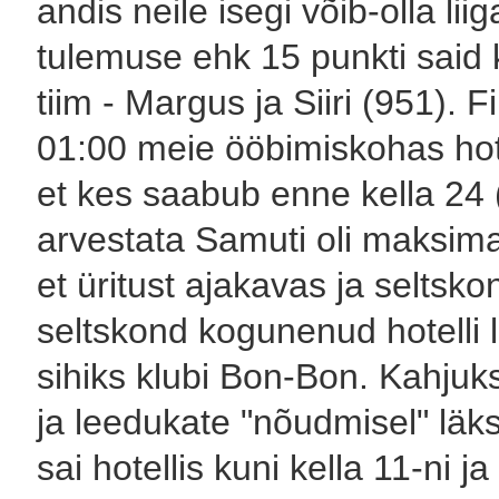
andis neile isegi võib-olla lii
tulemuse ehk 15 punkti said k
tiim - Margus ja Siiri (951).
01:00 meie ööbimiskohas hote
et kes saabub enne kella 24 (
arvestata Samuti oli maksim
et üritust ajakavas ja seltsko
seltskond kogunenud hotelli 
sihiks klubi Bon-Bon. Kahjuks
ja leedukate "nõudmisel" lä
sai hotellis kuni kella 11-ni 