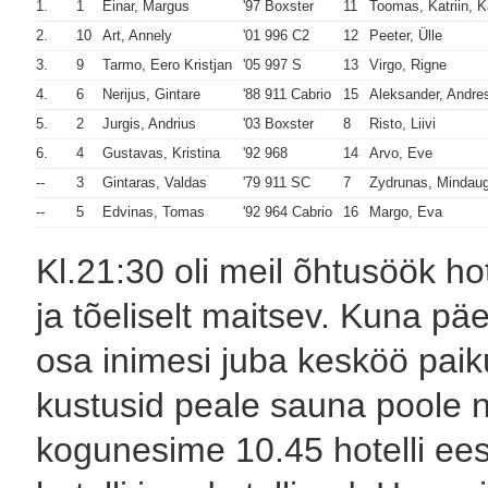
1.
1
Einar, Margus
'97 Boxster
11
Toomas, Katriin, K
2.
10
Art, Annely
'01 996 C2
12
Peeter, Ülle
3.
9
Tarmo, Eero Kristjan
'05 997 S
13
Virgo, Rigne
4.
6
Nerijus, Gintare
'88 911 Cabrio
15
Aleksander, Andre
5.
2
Jurgis, Andrius
'03 Boxster
8
Risto, Liivi
6.
4
Gustavas, Kristina
'92 968
14
Arvo, Eve
--
3
Gintaras, Valdas
'79 911 SC
7
Zydrunas, Mindau
--
5
Edvinas, Tomas
'92 964 Cabrio
16
Margo, Eva
Kl.21:30 oli meil õhtusöök hot
ja tõeliselt maitsev. Kuna päe
osa inimesi juba kesköö pai
kustusid peale sauna poole n
kogunesime 10.45 hotelli ees 