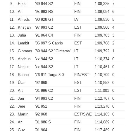
9.
Erkki
'89 944 S2
FIN
1:08,325
7
10.
Ari
'9x 993 RS
FIN
1:09,084
6
11.
Alfreds
'90 928 GT
LV
1:09,530
5
12.
Kristjan
'97 993 C2
EST
1:09,568
4
13.
Juha
'91 964 C4
FIN
1:09,703
3
14.
Lembit
'06 997 S Cabrio
EST
1:09,768
2
15.
Gintaras
'89 944 S2 "Gintaras"
LT
1:09,792
1
16.
Andrius
'xx 944 S2
LT
1:10,374
0
17.
Nerijus
'xx 944 S2
LT
1:10,461
0
18.
Rauno
'76 911 Targa 3.0
FIN/EST
1:10,709
0
19.
Ülari
'92 968
EST
1:10,852
0
20.
Art
'01 996 C2
EST
1:11,001
0
21.
Jari
'94 993 C2
FIN
1:12,767
0
22.
Jere
'91 951
FIN
1:13,278
0
23.
Martin
'92 968
EST/SWE
1:14,165
0
24.
Ari
'01 986 S
FIN
1:14,689
0
25.
Guy
'91 964
FIN
1:17,489
0