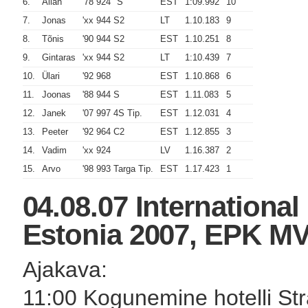
6.
Allan
'78 924 "S"
EST
1:09.992
10
7.
Jonas
'xx 944 S2
LT
1.10.183
9
8.
Tõnis
'90 944 S2
EST
1.10.251
8
9.
Gintaras
'xx 944 S2
LT
1:10.439
7
10.
Ülari
'92 968
EST
1.10.868
6
11.
Joonas
'88 944 S
EST
1.11.083
5
12.
Janek
'07 997 4S Tip.
EST
1.12.031
4
13.
Peeter
'92 964 C2
EST
1.12.855
3
14.
Vadim
'xx 924
LV
1.16.387
2
15.
Arvo
'98 993 Targa Tip.
EST
1.17.423
1
04.08.07 Internationa
Estonia 2007, EPK MV
Ajakava:
11:00 Kogunemine hotelli St