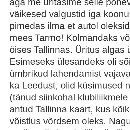
aga me üritasime selle põne
väikesed valgustid iga koonus
pimedas ilma et autol oleksid
mees Tarmo! Kolmandaks võis
öises Tallinnas. Üritus algas 
Esimeseks ülesandeks oli sõit
ümbrikud lahendamist vajavat
ka Leedust, olid küsimused n
(tänud siinkohal klubiliikmele
antud Tallinna kaart, kus kõik
võistlus võrdsem oleks. Nagu