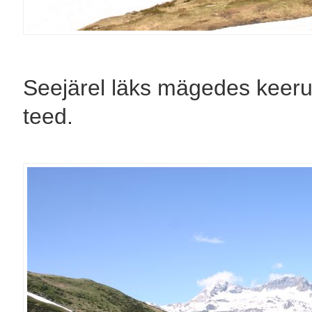
Seejärel läks mägedes keer
teed.