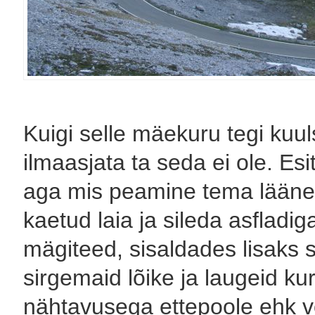
Kuigi selle mäekuru tegi kuuls
ilmaasjata ta seda ei ole. Es
aga mis peamine tema lääne
kaetud laia ja sileda asfladig
mägiteed, sisaldades lisaks s
sirgemaid lõike ja laugeid k
nähtavusega ettepoole ehk või