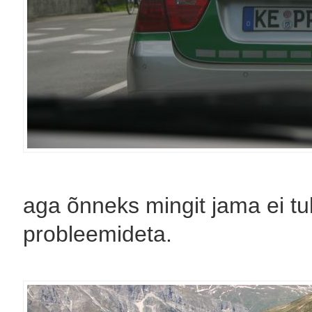
aga õnneks mingit jama ei tu
probleemideta.