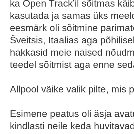
ka Open Track’il sõitmas käib
kasutada ja samas üks meeld
eesmärk oli sõitmine parimate
Šveitsis, Itaalias aga põhilis
hakkasid meie naised nõudma k
teedel sõitmist aga enne seda
Allpool väike valik pilte, mi
Esimene peatus oli äsja av
kindlasti neile keda huvitava