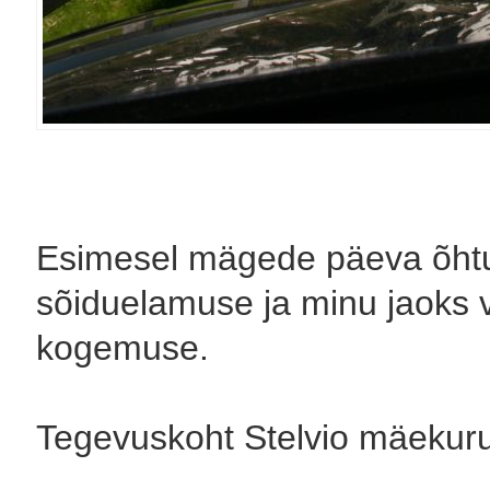
Esimesel mägede päeva õhtul
sõiduelamuse ja minu jaoks v
kogemuse.
Tegevuskoht Stelvio mäekuru