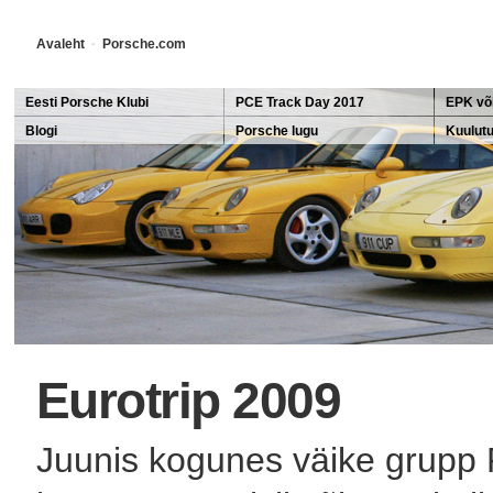
Avaleht
·
Porsche.com
Eesti Porsche Klubi
PCE Track Day 2017
EPK või
Blogi
Porsche lugu
EPK mei
Kuulut
Porsche ajalugu
Porsch
911 ajalugu
Ferdinandid
Eurotrip 2009
Juunis kogunes väike grupp 