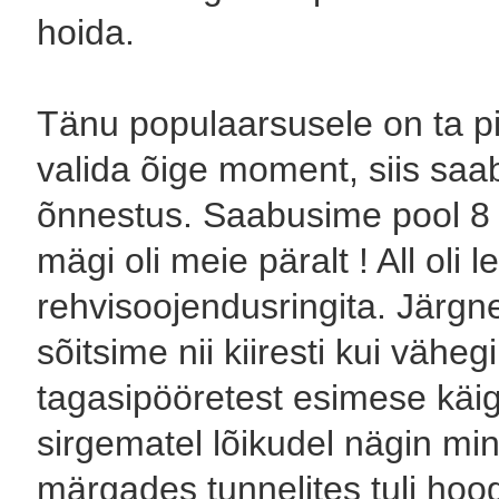
hoida.
Tänu populaarsusele on ta pi
valida õige moment, siis saab
õnnestus. Saabusime pool 8 õ
mägi oli meie päralt ! All oli l
rehvisoojendusringita. Järgn
sõitsime nii kiiresti kui vähe
tagasipööretest esimese käig
sirgematel lõikudel nägin mi
märgades tunnelites tuli hoo