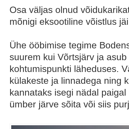
Osa väljas olnud võidukarikate
mõnigi eksootiline võistlus jäi
Ühe ööbimise tegime Bodens
suurem kui Võrtsjärv ja asub S
kohtumispunkti läheduses. V
külakeste ja linnadega ning k
kannataks isegi nädal paigal 
ümber järve sõita või siis p