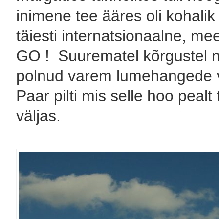
inimene tee ääres oli kohalik
täiesti internatsionaalne, m
GO ! Suurematel kõrgustel m
polnud varem lumehangede vah
Paar pilti mis selle hoo pealt
väljas.