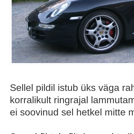
Sellel pildil istub üks väga r
korralikult ringrajal lammuta
ei soovinud sel hetkel mitte m