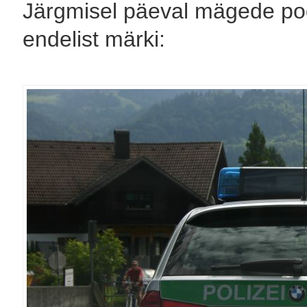
Järgmisel päeval mägede poo
endelist märki: